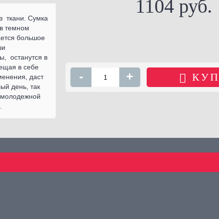
1104 руб.
з ткани. Сумка
 в темном
ается большое
ши
ы, останутся в
ещая в себе
-
+
КУП
менения, даст
ый день, так
ы молодежной
.