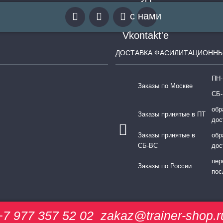
ДОСТАВКА ФАСИЛИТАЦИОННЫ
ПН-
Заказы по Москве
СБ-
обр
Заказы принятые в ПТ
дос
Заказы принятые в
обр
СБ-ВС
дос
пер
Заказы по России
пос
+7 977 357 52 02
zakaz@trainer-shop.r