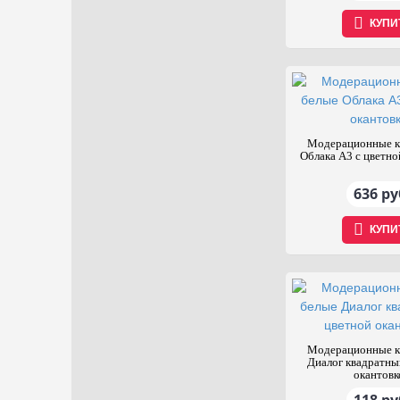
КУПИ
Модерационные к
Облака А3 с цветно
636 ру
КУПИ
Модерационные к
Диалог квадратны
окантовк