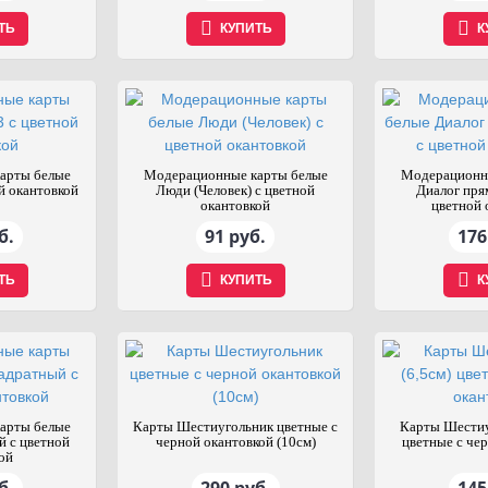
ТЬ
КУПИТЬ
К
арты белые
Модерационные карты белые
Модерационн
й окантовкой
Люди (Человек) с цветной
Диалог пря
окантовкой
цветной 
б.
91 руб.
176
ТЬ
КУПИТЬ
К
арты белые
Карты Шестиугольник цветные с
Карты Шестиу
й с цветной
черной окантовкой (10см)
цветные с че
ой