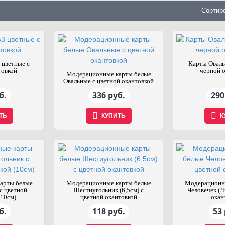
Ь
КУПИТЬ
Сортир
 цветные с
Карты Оваль
товкой
черной 
Модерационные карты белые
Овальные с цветной окантовкой
б.
336 руб.
290
ТЬ
КУПИТЬ
К
арты белые
Модерационные карты белые
Модерационн
с цветной
Шестиугольник (6,5см) с
Человечек (Л
(10см)
цветной окантовкой
окан
б.
118 руб.
53 