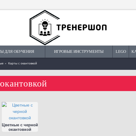
Ы ДЛЯ ОБУЧЕНИЯ
ИГРОВЫЕ ИНСТРУМЕНТЫ
LEGO
К
ные
Карты с окантовкой
 окантовкой
ая
Набор круглых стикеров 2см
 Зелёная
Пента (5х1000шт.)
Цветные с черной
б.
3876 руб.
окантовкой