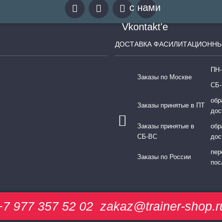
ДОСТАВКА ФАСИЛИТАЦИОННЫ
ПН-
Заказы по Москве
СБ-
обр
Заказы принятые в ПТ
дос
Заказы принятые в
обр
СБ-ВС
дос
пер
Заказы по России
пос
+7 977 357 52 02
zakaz@trainer-shop.r