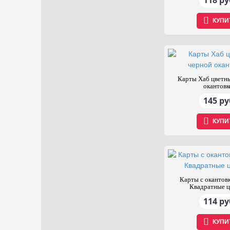
118 ру
КУПИ
Карты Хаб цветны
окантовк
145 ру
КУПИ
Карты с окантов
Квадратные ц
114 ру
КУПИ