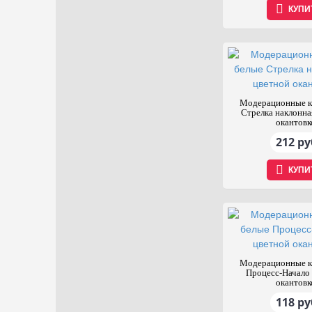
КУПИ
Модерационные к
Стрелка наклонна
окантовк
212 ру
КУПИ
Модерационные к
Процесс-Начало 
окантовк
118 ру