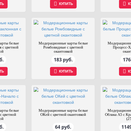
ТЬ
КУПИТЬ
К
арты белые
Модерационные карты белые
Модерационн
я с цветной
Ромбовидные с цветной
Процесс-Х
ой
окантовкой
окан
б.
183 руб.
176
ТЬ
КУПИТЬ
К
арты белые
Модерационные карты белые
Модерационн
с цветной
ОКей с цветной окантовкой
Облака А5 с Кр
ой
(2
б.
64 руб.
1149