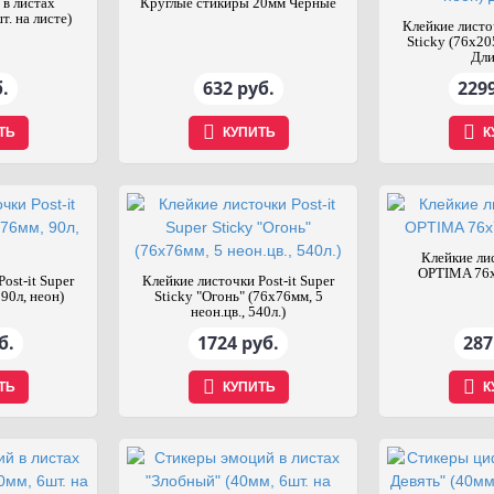
 в листах
Круглые стикиры 20мм Чёрные
т. на листе)
Клейкие листоч
Sticky (76x20
Дл
.
632 руб.
2299
ТЬ
КУПИТЬ
К
Клейкие лис
OPTIMA 76х
ost-it Super
Клейкие листочки Post-it Super
 90л, неон)
Sticky "Огонь" (76x76мм, 5
неон.цв., 540л.)
б.
1724 руб.
287
ТЬ
КУПИТЬ
К