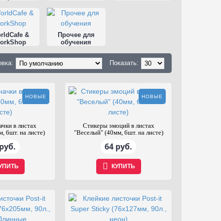
rldCafe &
Прочее для
orkShop
обучения
овка:
Показать:
НОВЫЕ
НОВЫЕ
ачки в листах
Стикеры эмоций в листах
, 6шт. на листе)
"Веселый" (40мм, 6шт. на листе)
руб.
64 руб.
УПИТЬ
КУПИТЬ