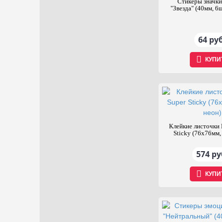
Стикеры значки
"Звезда" (40мм, 6ш
64 руб
КУПИ
Клейкие листочки P
Sticky (76x76мм,
574 ру
КУПИ