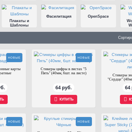
Фасилитация
OpenSpace
Плакаты и
Wo
Шаблоны
W
Сортир
НОВЫЕ
НОВЫЕ
онные карты
Стикеры цифры в листах "5
ратные
Пять" (40мм, 6шт. на листе)
Стикеры зн
"Сердце" (40мм
уб.
64 руб.
64 
ТЬ
КУПИТЬ
К
НОВЫЕ
НОВЫЕ