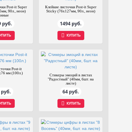
ки Post-it Super
Клейкие листочки Post-it Super
5мм, 90л., неон)
Sticky (76x127мм, 90л., неон)
инные
 руб.
1494 руб.
УПИТЬ
КУПИТЬ
точки Post-it
76 мм (100л.)
Стикеры эмоций в листах
"Радостный" (40мм, 6шт. на
листе)
 руб.
64 руб.
УПИТЬ
КУПИТЬ