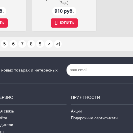
7цв.)
б.
910 руб.
ТЬ
КУПИТЬ
5
6
7
8
9
>
>|
 новых товарах и интересных
ЕРВИС
ПРИЯТНОСТИ
я связь
Акции
айта
Подарочные сертификаты
одители
ты