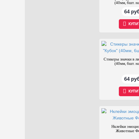
(40мм, 6шт. на
64 руб
КУПИ
Стикеры значки в л
(40мм, 6шт. на
64 руб
КУПИ
Нклейки эмоци
Животные Ф