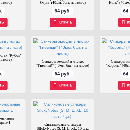
 листе)
Один" (40мм, 6шт. на листе)
Ноль" (40мм,
.
64 руб.
64 
ТЬ
КУПИТЬ
К
истах "Кубок"
 листе)
Стикеры эмоций в листах
Стикеры зн
"Гневный" (40мм, 6шт. на листе)
"Корона" (40мм
.
64 руб.
64 
ТЬ
КУПИТЬ
К
ональные
ерма-1
Силиконовые стикеры
SlickyNotes (S, M, L, XL, 10 шт.,