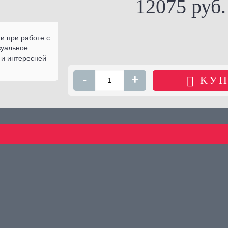
12075 руб.
КУПИТЬ
и при работе с
зуальное
 и интересней
-
+
КУП