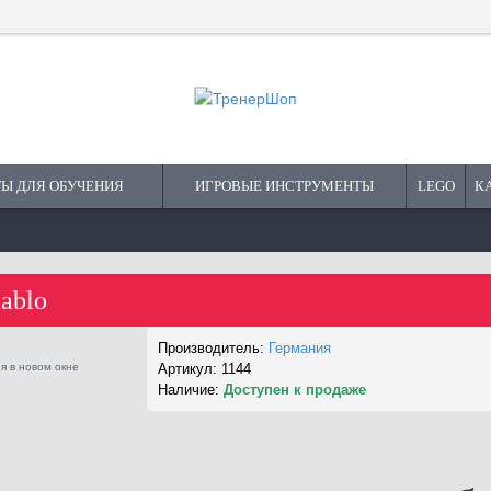
Ы ДЛЯ ОБУЧЕНИЯ
ИГРОВЫЕ ИНСТРУМЕНТЫ
LEGO
К
ablo
Производитель:
Германия
я в новом окне
Артикул:
1144
Набор игр ZOOM
Наличие:
Доступен к продаже
С
фасилит
10937 руб.
1