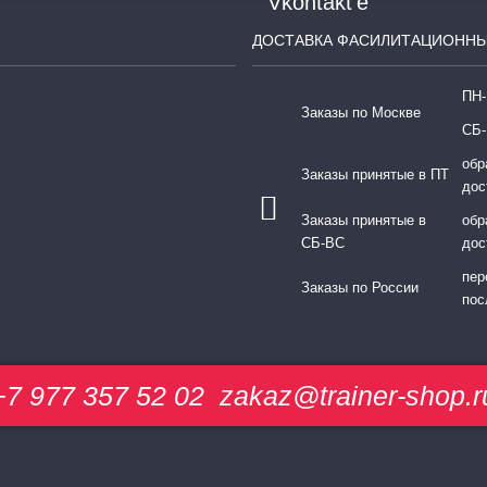
ДОСТАВКА ФАСИЛИТАЦИОННЫ
ПН-
Заказы по Москве
СБ-
обр
Заказы принятые в ПТ
дос
Заказы принятые в
обр
СБ-ВС
дос
пер
Заказы по России
пос
+7 977 357 52 02
zakaz@trainer-shop.r