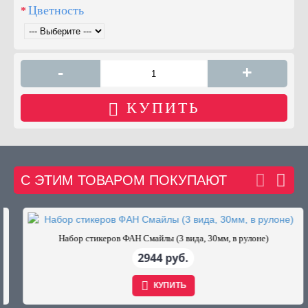
Цветность
-
+
КУПИТЬ
С ЭТИМ ТОВАРОМ ПОКУПАЮТ
ов 2см Пента (5х1000шт.)
Набор стикеров ФАН Смайлы 
6 руб.
2944 
КУПИТЬ
КУП