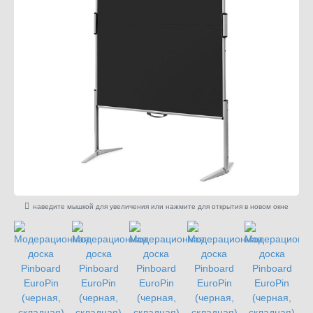
наведите мышкой для увеличения или нажмите для открытия в новом окне