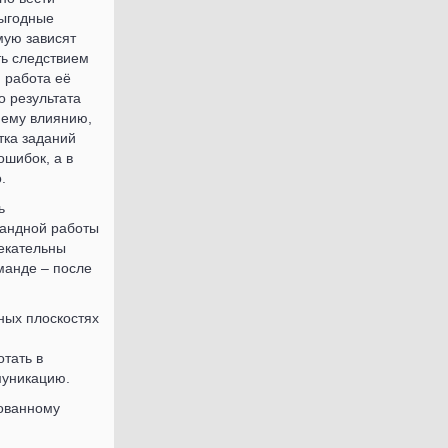
выгодные
мую зависят
ть следствием
я работа её
о результата
нему влиянию,
тка заданий
шибок, а в
.
ь
мандной работы
лекательны
манде – после
ных плоскостях
тать в
муникацию.
ованному