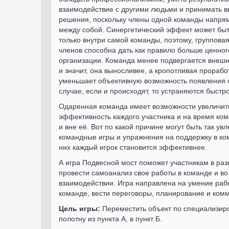
взаимодействие с другими людьми и принимать 
решения, поскольку члены одной команды напря
между собой. Синергетический эффект может бы
только внутри самой команды, поэтому, группова
членов способна дать как правило больше ценног
организации. Команда менее подвергается внеш
и значит, она выносливее, а кропотливая прорабо
уменьшает объективную возможность появления о
случае, если и происходят, то устраняются быстро
Одаренная команда имеет возможности увеличит
эффективность каждого участника и на время ко
и вне её. Вот по какой причине могут быть так ув
командные игры и упражнения на поддержку в ко
них каждый игрок становится эффективнее.
А игра Подвесной мост поможет участникам в раз
провести самоанализ свое работы в команде и во
взаимодействии. Игра направлена на умение рабо
команде, вести переговоры, планирование и ком
Цель игры:
Переместить объект по специализир
полотну из пункта А, в пункт Б.