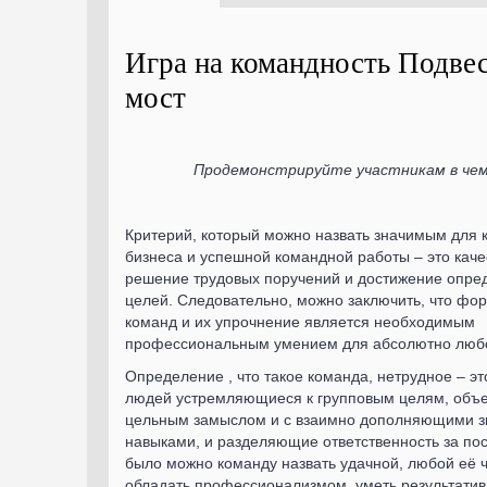
Игра на командность Подве
мост
Продемонстрируйте участникам в че
Критерий, который можно назвать значимым для 
бизнеса и успешной командной работы – это кач
решение трудовых поручений и достижение опре
целей. Следовательно, можно заключить, что фо
команд и их упрочнение является необходимым
профессиональным умением для абсолютно любо
Определение , что такое команда, нетрудное – э
людей устремляющиеся к групповым целям, объ
цельным замыслом и с взаимно дополняющими з
навыками, и разделяющие ответственность за пос
было можно команду назвать удачной, любой её 
обладать профессионализмом, уметь результатив