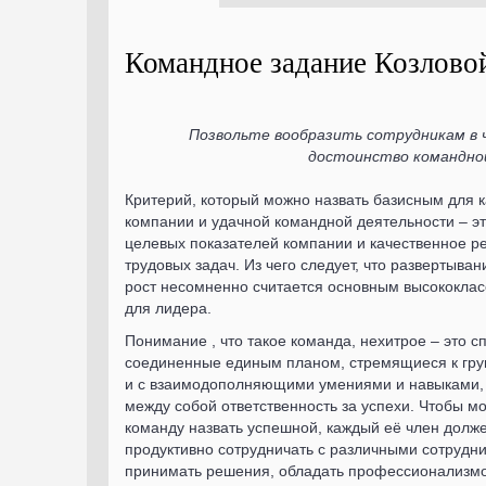
Командное задание Козлово
Позвольте вообразить сотрудникам в 
достоинство командно
Критерий, который можно назвать базисным для 
компании и удачной командной деятельности – э
целевых показателей компании и качественное 
трудовых задач. Из чего следует, что развертыван
рост несомненно считается основным высококла
для лидера.
Понимание , что такое команда, нехитрое – это 
соединенные единым планом, стремящиеся к гр
и с взаимодополняющими умениями и навыками,
между собой ответственность за успехи. Чтобы м
команду назвать успешной, каждый её член долж
продуктивно сотрудничать с различными сотрудн
принимать решения, обладать профессионализмом