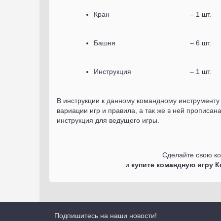
Кран
– 1 шт.
Башня
– 6 шт.
Инструкция
– 1 шт.
В инструкции к данному командному инструменту
вариации игр и правила, а так же в ней прописан
инструкция для ведущего игры.
Сделайте свою к
и
купите командную игру К
Подпишитесь на наши новости!