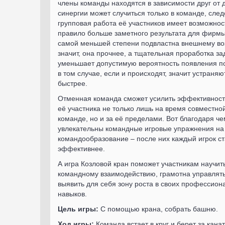
члены команды находятся в зависимости друг от 
синергии может случиться только в команде, след
групповая работа её участников имеет возможност
правило больше заметного результата для фирмы
самой меньшей степени подвластна внешнему во
значит, она прочнее, а тщательная проработка з
уменьшает допустимую вероятность появления п
в том случае, если и происходят, значит устраняю
быстрее.
Отменная команда сможет усилить эффективност
её участника не только лишь на время совместно
команде, но и за её пределами. Вот благодаря че
увлекательны командные игровые упражнения на
командообразование – после них каждый игрок с
эффективнее.
А игра Козловой кран поможет участникам научит
командному взаимодействию, грамотна управлят
выявить для себя зону роста в своих профессион
навыков.
Цель игры:
С помощью крана, собрать башню.
Ход игры:
Команда встает в круг и берет за кана