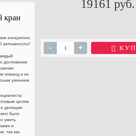
19161 руб.
й кран
чем конкретно
й активности!
-
+
КУП
каждый
то достижение
решение
ие команд и их
ссным умением
специалисты
упповым целям
 и делящие
ожно было
ен уметь
иками и
, так как