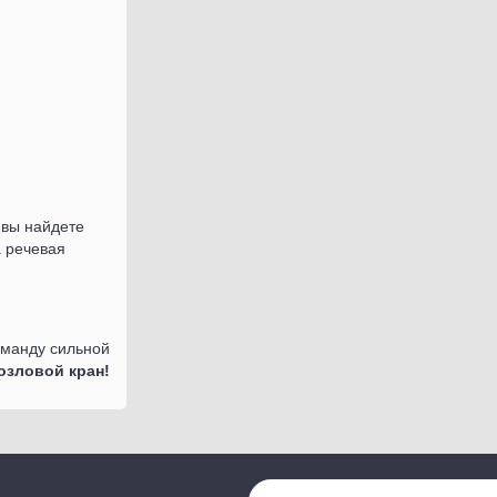
 вы найдете
а речевая
оманду сильной
озловой кран!