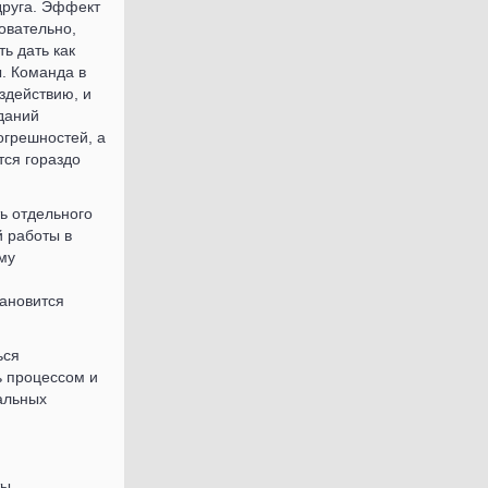
друга. Эффект
овательно,
ь дать как
. Команда в
здействию, и
аданий
огрешностей, а
тся гораздо
ь отдельного
й работы в
му
тановится
ься
ь процессом и
альных
ты