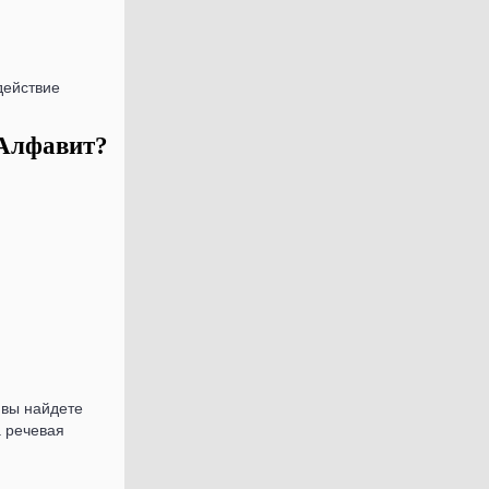
 Алфавит?
 вы найдете
а речевая