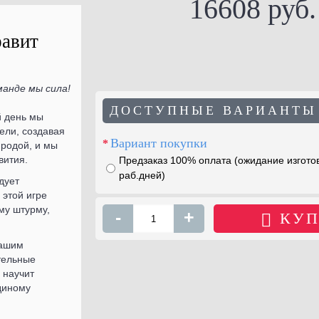
16608 руб.
фавит
манде мы сила!
ДОСТУПНЫЕ ВАРИАНТЫ
й день мы
ели, создавая
Вариант покупки
родой, и мы
вития.
Предзаказ 100% оплата (ожидание изгото
раб.дней)
дует
 этой игре
му штурму,
-
+
КУП
вашим
тельные
 научит
единому