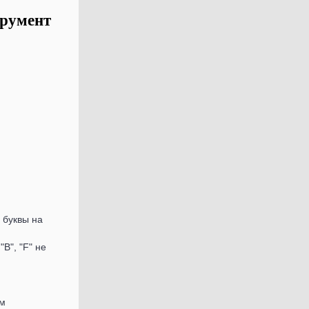
трумент
 буквы на
В", "F" не
5м