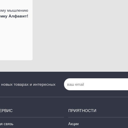
скому мышлению
омку Алфавит!
 новых товарах и интересных
ЕРВИС
ПРИЯТНОСТИ
я связь
Акции