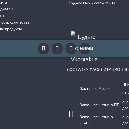
айта
Подарочные сертификаты
одители
ты
 сотрудничества
ие продукты
ДОСТАВКА ФАСИЛИТАЦИОННЫ
ПН-
Заказы по Москве
СБ-
обр
Заказы принятые в ПТ
дос
Заказы принятые в
обр
СБ-ВС
дос