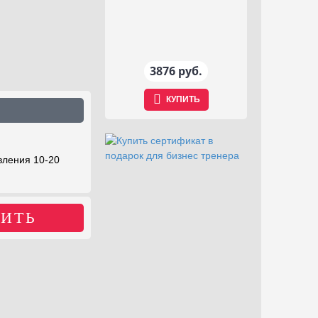
Набор игр ZOOM
10937 руб.
13
КУПИТЬ
вления 10-20
ИТЬ