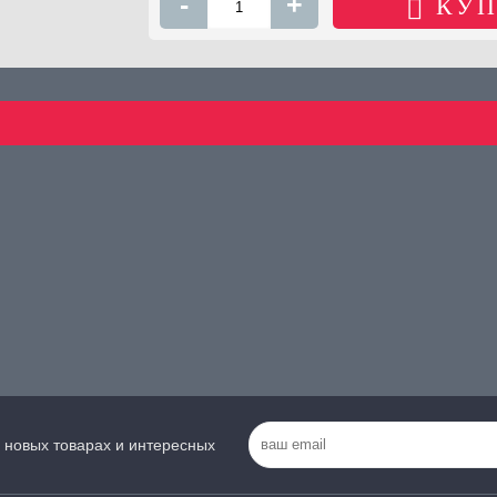
-
+
КУП
 новых товарах и интересных