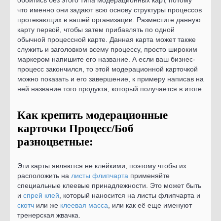
обойтись без этого типа модерационных карт, потому
что именно они задают всю основу структуры процессов
протекающих в вашей организации. Разместите данную
карту первой, чтобы затем прибавлять по одной
обычной процессной карте. Данная карта может также
служить и заголовком всему процессу, просто широким
маркером напишите его название. А если ваш бизнес-
процесс закончился, то этой модерационной карточкой
можно показать и его завершение, к примеру написав на
ней название того продукта, который получается в итоге.
Как крепить модерационные
карточки Процесс/Боб
разноцветные:
Эти карты являются не клейкими, поэтому чтобы их
расположить на
листы флипчарта
применяйте
специальные клеевые принадлежности. Это может быть
и
спрей клей
, который наносится на листы флипчарта и
скотч
или же
клеевая масса
, или как её еще именуют
тренерская жвачка.