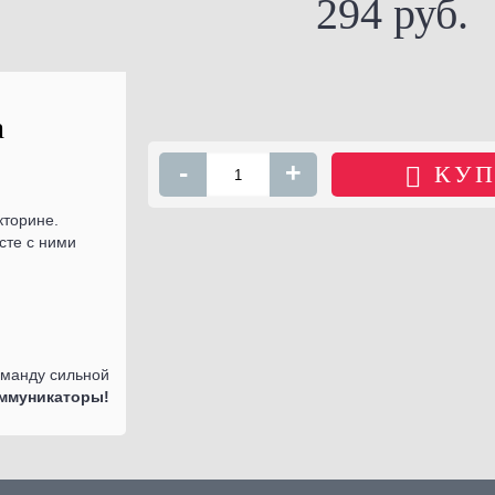
294 руб.
а
-
+
КУП
кторине.
сте с ними
оманду сильной
оммуникаторы!