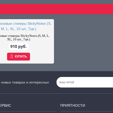
вые стикеры SlickyNotes (S, M, L,
XL, 10 шт., 7цв.)
910 руб.
КУПИТЬ
 новых товарах и интересных
ЕРВИС
ПРИЯТНОСТИ