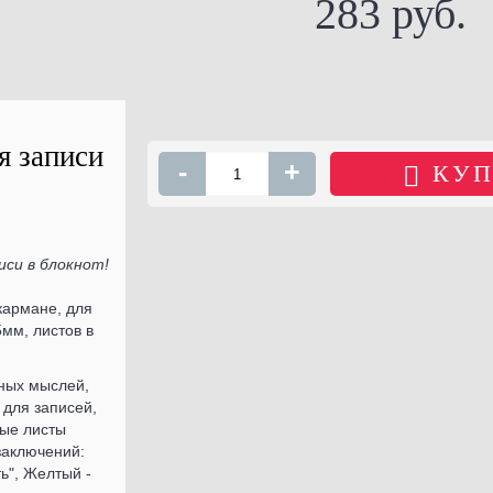
283 руб.
КУПИТЬ
я записи
-
+
КУП
си в блокнот!
 кармане, для
мм, листов в
ьных мыслей,
 для записей,
ные листы
заключений:
ь", Желтый -