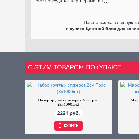
стоит обсудить с партнерами, и т.д.
Носите всегда записную кн
и
купите Цветной блок для запи
С ЭТИМ ТОВАРОМ ПОКУПАЮТ
Набор круглых стикеров 2см Трио
Марк
(3х1000шт.)
2231 руб.
КУПИТЬ