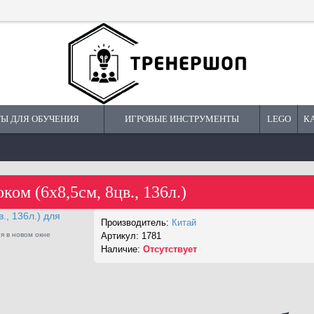
Ы ДЛЯ ОБУЧЕНИЯ
ИГРОВЫЕ ИНСТРУМЕНТЫ
LEGO
К
ком (6х8,5см, 8цв., 136л.)
Производитель:
Китай
я в новом окне
Артикул:
1781
Набор игр ZOOM
Наличие:
Отсутствует
С
фасилит
10937 руб.
1