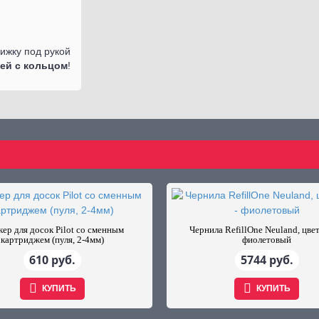
ижку под рукой
сей с кольцом
!
ер для досок Pilot со сменным
Чернила RefillOne Neuland, цвет
картриджем (пуля, 2-4мм)
фиолетовый
610 руб.
5744 руб.
КУПИТЬ
КУПИТЬ