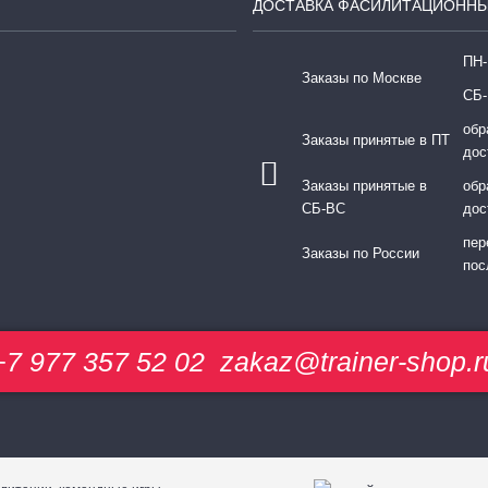
ДОСТАВКА ФАСИЛИТАЦИОННЫ
ПН-
Заказы по Москве
СБ-
обр
Заказы принятые в ПТ
дос
Заказы принятые в
обр
СБ-ВС
дос
пер
Заказы по России
пос
+7 977 357 52 02
zakaz@trainer-shop.r